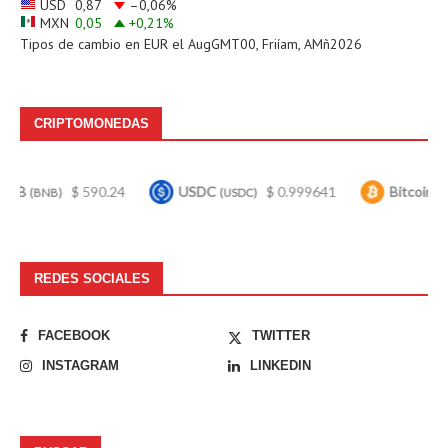
USD
0,87
–0,06
%
MXN
0,05
+0,21
%
Tipos de cambio en
EUR
el AugGMT00, Friíam, AMñ2026
CRIPTOMONEDAS
$ 590.24
USDC
$ 0.999641
Bitcoin
$ 64
B)
(USDC)
(BTC)
REDES SOCIALES
FACEBOOK
TWITTER
INSTAGRAM
LINKEDIN