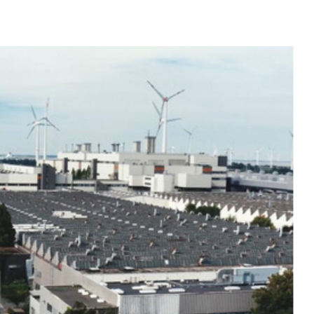
reum
$ 1,929.85
Tether
$ 0.999371
BNB
(ETH)
(USDT)
(B