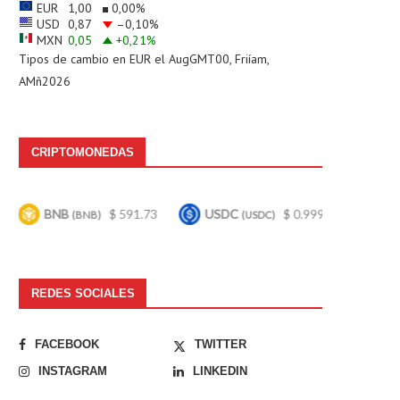
EUR
1,00
0,00
%
USD
0,87
–0,10
%
MXN
0,05
+0,21
%
Tipos de cambio en
EUR
el AugGMT00, Friíam,
AMñ2026
CRIPTOMONEDAS
$ 591.73
USDC
$ 0.999650
Bitcoin
$ 6
NB)
(USDC)
(BTC)
REDES SOCIALES
FACEBOOK
TWITTER
INSTAGRAM
LINKEDIN