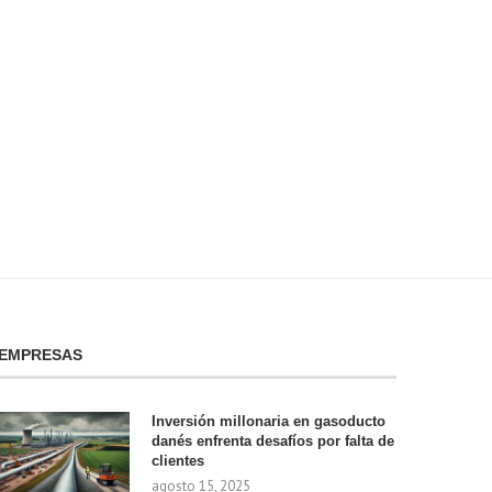
Samsung inicia la producción de
Bill Gates comparte consej
circuits integrados de...
para entrevistas labor
agosto 9, 2025
agosto 9, 2025
EMPRESAS
Inversión millonaria en gasoducto
danés enfrenta desafíos por falta de
clientes
agosto 15, 2025