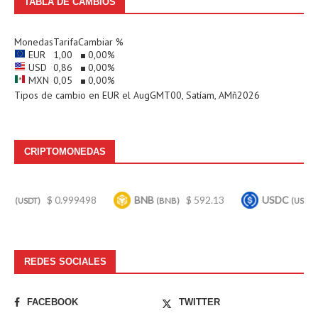
TABLA DE CAMBIOS
Monedas
Tarifa
Cambiar %
EUR
1,00
0,00
%
USD
0,86
0,00
%
MXN
0,05
0,00
%
Tipos de cambio en
EUR
el AugGMT00, Satíam, AMñ2026
CRIPTOMONEDAS
$ 0.999498
BNB
$ 592.13
USDC
$ 0.999
(BNB)
(USDC)
REDES SOCIALES
FACEBOOK
TWITTER