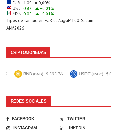
EUR
1,00
0,00
%
USD
0,87
+0,01
%
MXN
0,05
+0,01
%
Tipos de cambio en
EUR
el AugGMT00, Satíam,
AMñ2026
CRIPTOMONEDAS
NB
$ 595.76
USDC
$ 0.999695
Bitcoin
(BNB)
(USDC)
(BT
REDES SOCIALES
FACEBOOK
TWITTER
INSTAGRAM
LINKEDIN