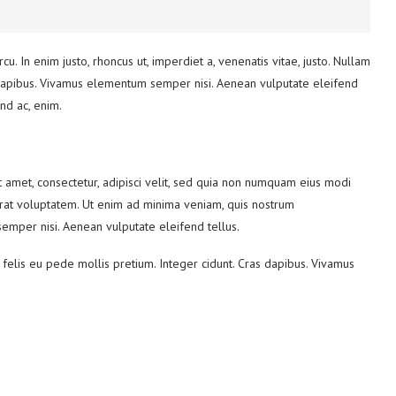
rcu. In enim justo, rhoncus ut, imperdiet a, venenatis vitae, justo. Nullam
s dapibus. Vivamus elementum semper nisi. Aenean vulputate eleifend
end ac, enim.
amet, consectetur, adipisci velit, sed quia non numquam eius modi
at voluptatem. Ut enim ad minima veniam, quis nostrum
emper nisi. Aenean vulputate eleifend tellus.
m felis eu pede mollis pretium. Integer cidunt. Cras dapibus. Vivamus