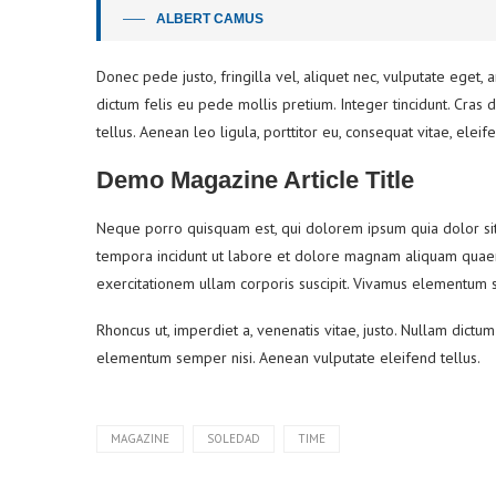
ALBERT CAMUS
Donec pede justo, fringilla vel, aliquet nec, vulputate eget, a
dictum felis eu pede mollis pretium. Integer tincidunt. Cra
tellus. Aenean leo ligula, porttitor eu, consequat vitae, eleif
Demo Magazine Article Title
Neque porro quisquam est, qui dolorem ipsum quia dolor sit 
tempora incidunt ut labore et dolore magnam aliquam quaer
exercitationem ullam corporis suscipit. Vivamus elementum s
Rhoncus ut, imperdiet a, venenatis vitae, justo. Nullam dictu
elementum semper nisi. Aenean vulputate eleifend tellus.
MAGAZINE
SOLEDAD
TIME