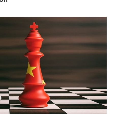
Ethereum
$ 1,918.75
Tether
$ 0.999446
B
(ETH)
(USDT)