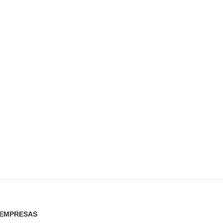
Cumbre Trump – Putin: lo que está
Zelenski hoy en Alemania, 
en...
se da la...
agosto 15, 2025
agosto 13, 2025
EMPRESAS