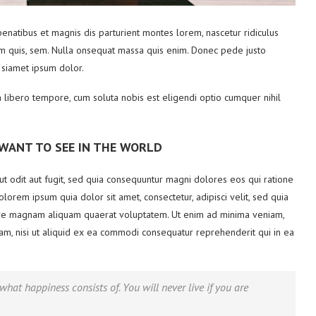
natibus et magnis dis parturient montes lorem, nascetur ridiculus
ium quis, sem. Nulla onsequat massa quis enim. Donec pede justo
 siamet ipsum dolor.
m libero tempore, cum soluta nobis est eligendi optio cumquer nihil
 WANT TO SEE IN THE WORLD
 odit aut fugit, sed quia consequuntur magni dolores eos qui ratione
orem ipsum quia dolor sit amet, consectetur, adipisci velit, sed quia
re magnam aliquam quaerat voluptatem. Ut enim ad minima veniam,
sam, nisi ut aliquid ex ea commodi consequatur reprehenderit qui in ea
what happiness consists of. You will never live if you are