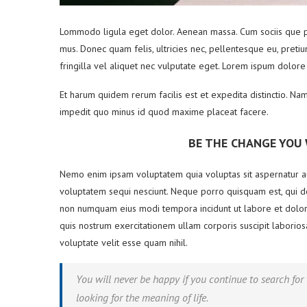
Lommodo ligula eget dolor. Aenean massa. Cum sociis que pe
mus. Donec quam felis, ultricies nec, pellentesque eu, pret
fringilla vel aliquet nec vulputate eget. Lorem ispum dolore
Et harum quidem rerum facilis est et expedita distinctio. Na
impedit quo minus id quod maxime placeat facere.
BE THE CHANGE YOU
Nemo enim ipsam voluptatem quia voluptas sit aspernatur aut
voluptatem sequi nesciunt. Neque porro quisquam est, qui dol
non numquam eius modi tempora incidunt ut labore et dolo
quis nostrum exercitationem ullam corporis suscipit laborio
voluptate velit esse quam nihil.
You will never be happy if you continue to search for 
looking for the meaning of life.